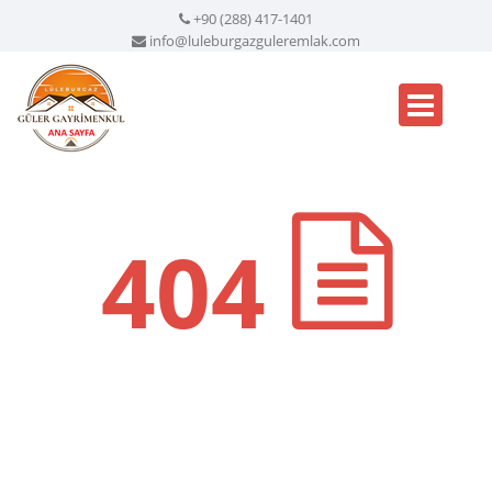
+90 (288) 417-1401
info@luleburgazguleremlak.com
404