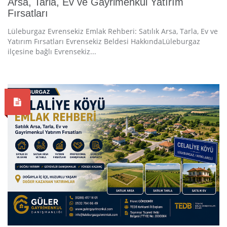
Arsa, Tarla, Ev ve Gayrimenkul Yatırım
Fırsatları
Lüleburgaz Evrensekiz Emlak Rehberi: Satılık Arsa, Tarla, Ev ve
Yatırım Fırsatları Evrensekiz Beldesi HakkındaLüleburgaz
ilçesine bağlı Evrensekiz...