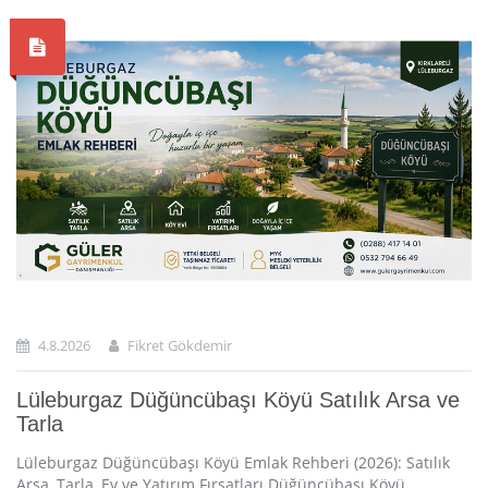
4.8.2026
Fikret Gökdemir
Lüleburgaz Düğüncübaşı Köyü Satılık Arsa ve
Tarla
Lüleburgaz Düğüncübaşı Köyü Emlak Rehberi (2026): Satılık
Arsa, Tarla, Ev ve Yatırım Fırsatları Düğüncübaşı Köyü