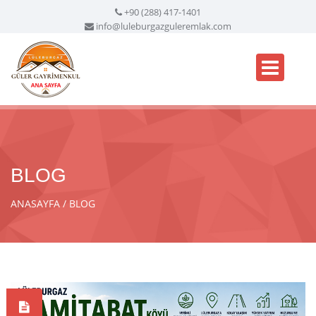
+90 (288) 417-1401
info@luleburgazguleremlak.com
BLOG
ANASAYFA
BLOG