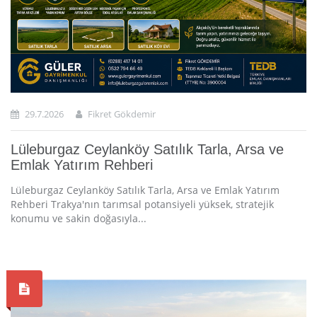
29.7.2026
Fikret Gökdemir
Lüleburgaz Ceylanköy Satılık Tarla, Arsa ve
Emlak Yatırım Rehberi
Lüleburgaz Ceylanköy Satılık Tarla, Arsa ve Emlak Yatırım
Rehberi Trakya'nın tarımsal potansiyeli yüksek, stratejik
konumu ve sakin doğasıyla...