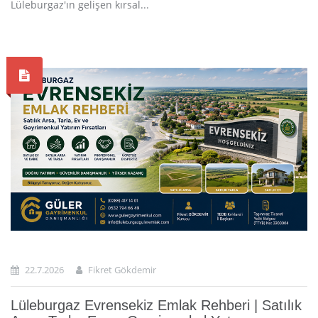
Lüleburgaz'ın gelişen kırsal...
22.7.2026
Fikret Gökdemir
Lüleburgaz Evrensekiz Emlak Rehberi | Satılık